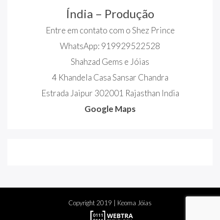
Índia – Produção
Entre em contato com o Shez Prince
WhatsApp: 919929522528
Shahzad Gems e Jóias
4 Khandela Casa Sansar Chandra
Estrada Jaipur 302001 Rajasthan India
Google Maps
Copyright
2019
| Keoma Jóias