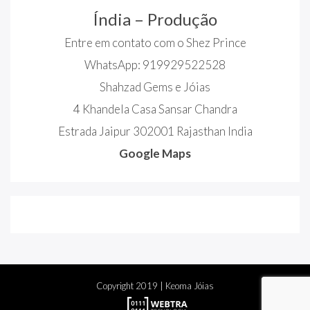
Índia – Produção
Entre em contato com o Shez Prince
WhatsApp: 919929522528
Shahzad Gems e Jóias
4 Khandela Casa Sansar Chandra
Estrada Jaipur 302001 Rajasthan India
Google Maps
Copyright
2019
| Keoma Jóias