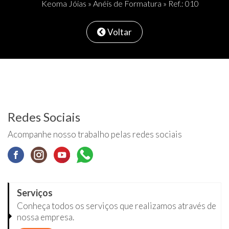
Keoma Jóias
»
Anéis de Formatura
» Ref.: 010
Voltar
Redes Sociais
Acompanhe nosso trabalho pelas redes sociais
Serviços
Conheça todos os serviços que realizamos através de
nossa empresa.