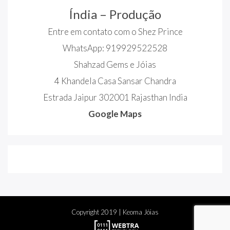
Índia – Produção
Entre em contato com o Shez Prince
WhatsApp: 919929522528
Shahzad Gems e Jóias
4 Khandela Casa Sansar Chandra
Estrada Jaipur 302001 Rajasthan India
Google Maps
Copyright
2019
| Keoma Jóias