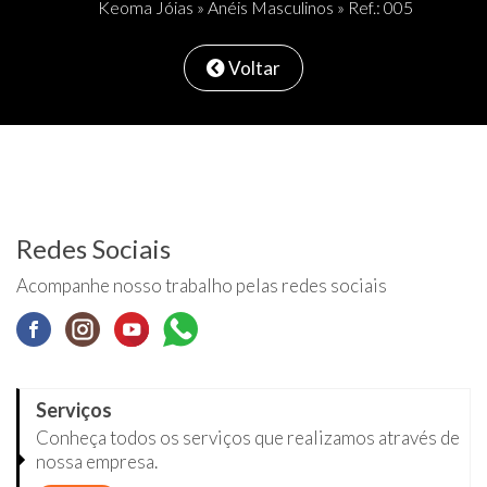
Keoma Jóias
»
Anéis Masculinos
» Ref.: 005
Voltar
Redes Sociais
Acompanhe nosso trabalho pelas redes sociais
Serviços
Conheça todos os serviços que realizamos através de
nossa empresa.