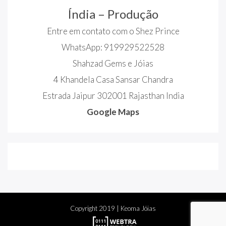
Índia – Produção
Entre em contato com o Shez Prince
WhatsApp: 919929522528
Shahzad Gems e Jóias
4 Khandela Casa Sansar Chandra
Estrada Jaipur 302001 Rajasthan India
Google Maps
Copyright
2019
| Keoma Jóias