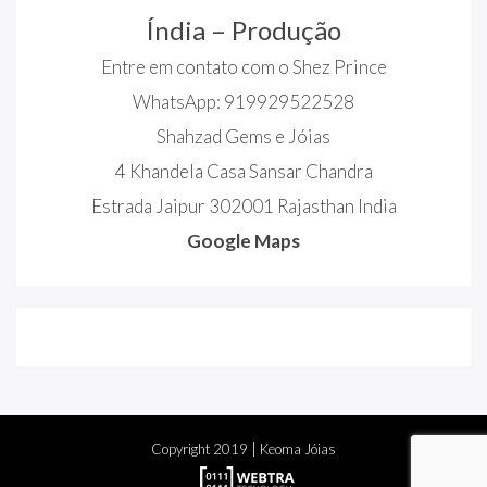
Índia – Produção
Entre em contato com o Shez Prince
WhatsApp: 919929522528
Shahzad Gems e Jóias
4 Khandela Casa Sansar Chandra
Estrada Jaipur 302001 Rajasthan India
Google Maps
Copyright
2019
| Keoma Jóias