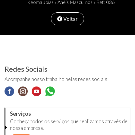
Keoma Jóias
»
Anéis Masculinos
» Ref.: 036
Voltar
Redes Sociais
Acompanhe nosso trabalho pelas redes sociais
Serviços
Conheça todos os serviços que realizamos através de
nossa empresa.