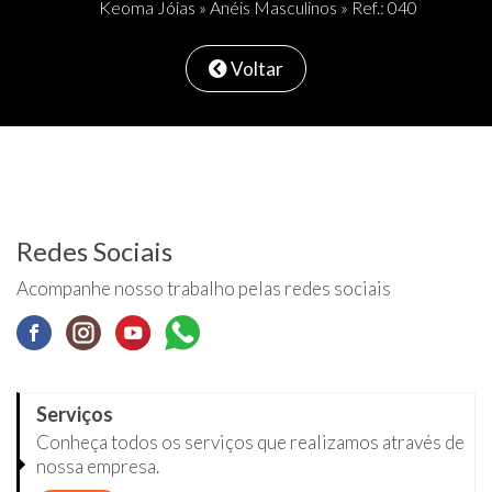
Keoma Jóias
»
Anéis Masculinos
» Ref.: 040
Voltar
Redes Sociais
Acompanhe nosso trabalho pelas redes sociais
Serviços
Conheça todos os serviços que realizamos através de
nossa empresa.