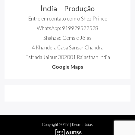
Índia – Produção
Entre em contato com o Shez Prince
WhatsApp: 919929522528
Shahzad Gems e Jóias
4 Khandela Casa Sansar Chandra
Estrada Jaipur 302001 Rajasthan India
Google Maps
Copyright
2019
| Keoma Jóias