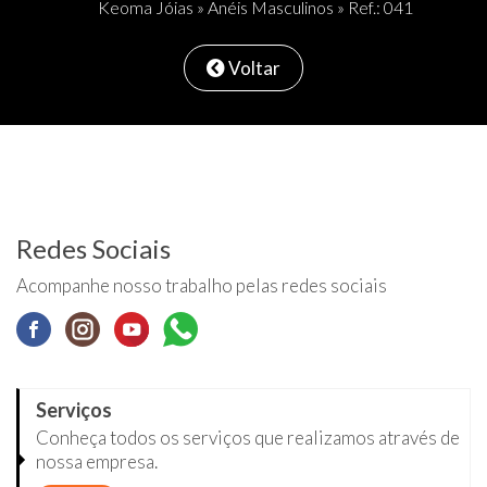
Keoma Jóias
»
Anéis Masculinos
» Ref.: 041
Voltar
Redes Sociais
Acompanhe nosso trabalho pelas redes sociais
Serviços
Conheça todos os serviços que realizamos através de
nossa empresa.