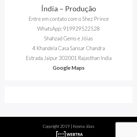
Índia – Produção
Entre em contato com o Shez Prince
WhatsApp: 919929522528
Shahzad Gems e Jóias
4 Khandela Casa Sansar Chandra
Estrada Jaipur 302001 Rajasthan India
Google Maps
Copyright
2019
| Keoma Jóias