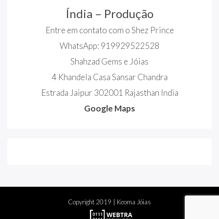
Índia – Produção
Entre em contato com o Shez Prince
WhatsApp: 919929522528
Shahzad Gems e Jóias
4 Khandela Casa Sansar Chandra
Estrada Jaipur 302001 Rajasthan India
Google Maps
Copyright
2019
| Keoma Jóias