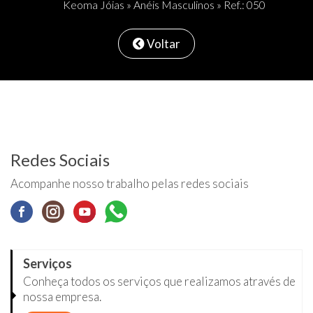
Keoma Jóias
»
Anéis Masculinos
» Ref.: 050
Voltar
Redes Sociais
Acompanhe nosso trabalho pelas redes sociais
Serviços
Conheça todos os serviços que realizamos através de
nossa empresa.