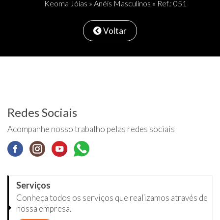
Keoma Jóias
»
Anéis Masculinos
» Ref.: 051
Voltar
Redes Sociais
Acompanhe nosso trabalho pelas redes sociais
Serviços
Conheça todos os serviços que realizamos através de
nossa empresa.