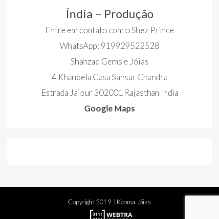
Índia – Produção
Entre em contato com o Shez Prince
WhatsApp: 919929522528
Shahzad Gems e Jóias
4 Khandela Casa Sansar Chandra
Estrada Jaipur 302001 Rajasthan India
Google Maps
Copyright
2019
| Keoma Jóias