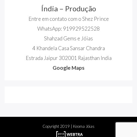
Índia – Produção
Entre em contato com o Shez Prince
WhatsApp: 919929522528
Shahzad Gems e Jóias
4 Khandela Casa Sansar Chandra
Estrada Jaipur 302001 Rajasthan India
Google Maps
Copyright
2019
| Keoma Jóias