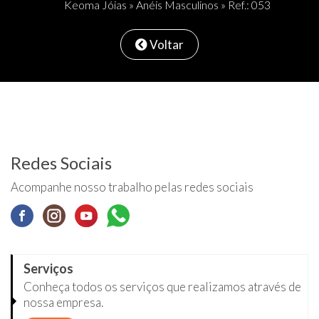
Keoma Jóias
»
Anéis Masculinos
» Ref.: 053
Voltar
Redes Sociais
Acompanhe nosso trabalho pelas redes sociais
Serviços
Conheça todos os serviços que realizamos através de
nossa empresa.