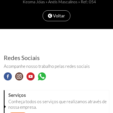
Keoma Jóias
»
Anéis Masculinos
» Ref.: 054
Voltar
Redes Sociais
Acompanhe nosso trabalho pelas redes sociais
Serviços
Conheça todos os serviços que realizamos através de
nossa empresa.