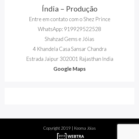
Índia – Produção
Entre em contato com o Shez Prince
WhatsApp: 919929522528
Shahzad Gems e Jóias
4 Khandela Casa Sansar Chandra
Estrada Jaipur 302001 Rajasthan India
Google Maps
Copyright
2019
| Keoma Jóias