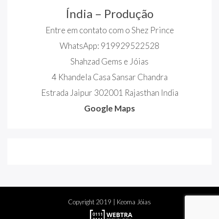
Índia – Produção
Entre em contato com o Shez Prince
WhatsApp: 919929522528
Shahzad Gems e Jóias
4 Khandela Casa Sansar Chandra
Estrada Jaipur 302001 Rajasthan India
Google Maps
Copyright
2019
| Keoma Jóias