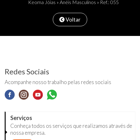
Keoma Jóias
»
Anéis Masculinos
» Ref.: 055
Voltar
Redes Sociais
Acompanhe nosso trabalho pelas redes sociais
Serviços
Conheça todos os serviços que realizamos através de
nossa empresa.