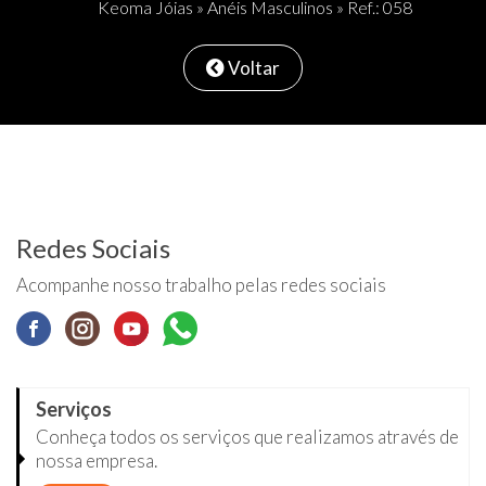
Keoma Jóias
»
Anéis Masculinos
» Ref.: 058
Voltar
Redes Sociais
Acompanhe nosso trabalho pelas redes sociais
Serviços
Conheça todos os serviços que realizamos através de
nossa empresa.