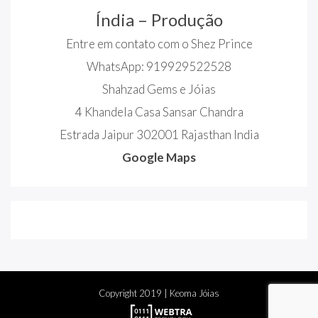
Índia – Produção
Entre em contato com o Shez Prince
WhatsApp: 919929522528
Shahzad Gems e Jóias
4 Khandela Casa Sansar Chandra
Estrada Jaipur 302001 Rajasthan India
Google Maps
Copyright
2019
| Keoma Jóias