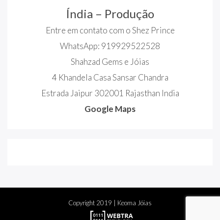
Índia – Produção
Entre em contato com o Shez Prince
WhatsApp: 919929522528
Shahzad Gems e Jóias
4 Khandela Casa Sansar Chandra
Estrada Jaipur 302001 Rajasthan India
Google Maps
Copyright
2019
| Keoma Jóias