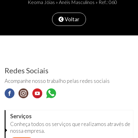
Keoma Jóias
»
Anéis Masculinos
» Ref.: 060
Voltar
Redes Sociais
Acompanhe nosso trabalho pelas redes sociais
Serviços
Conheça todos os serviços que realizamos através de
nossa empresa.