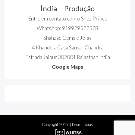
Índia – Produção
Entre em contato com o Shez Prince
WhatsApp: 919929522528
Shahzad Gems e Jóias
4 Khandela Casa Sansar Chandra
Estrada Jaipur 302001 Rajasthan India
Google Maps
Copyright
2019
| Keoma Jóias