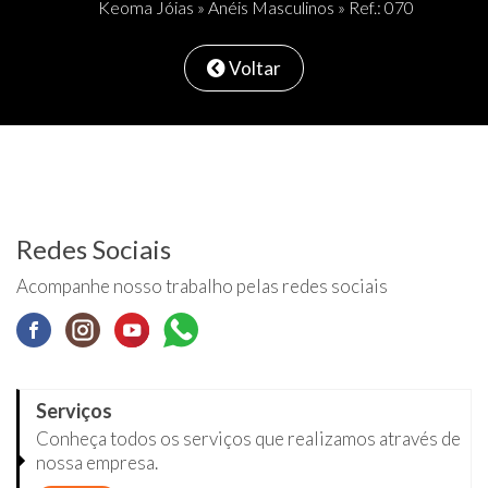
Keoma Jóias
»
Anéis Masculinos
» Ref.: 070
Voltar
Redes Sociais
Acompanhe nosso trabalho pelas redes sociais
Serviços
Conheça todos os serviços que realizamos através de
nossa empresa.