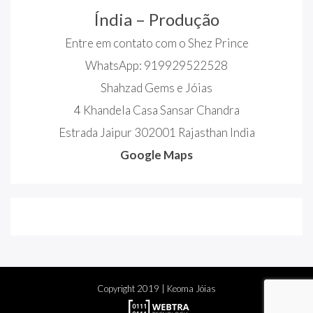
Índia – Produção
Entre em contato com o Shez Prince
WhatsApp: 919929522528
Shahzad Gems e Jóias
4 Khandela Casa Sansar Chandra
Estrada Jaipur 302001 Rajasthan India
Google Maps
Copyright
2019
| Keoma Jóias