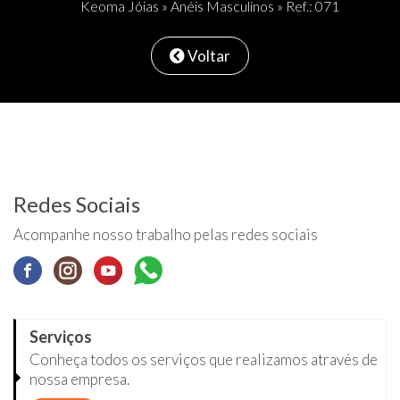
Keoma Jóias
»
Anéis Masculinos
» Ref.: 071
Voltar
Redes Sociais
Acompanhe nosso trabalho pelas redes sociais
Serviços
Conheça todos os serviços que realizamos através de
nossa empresa.