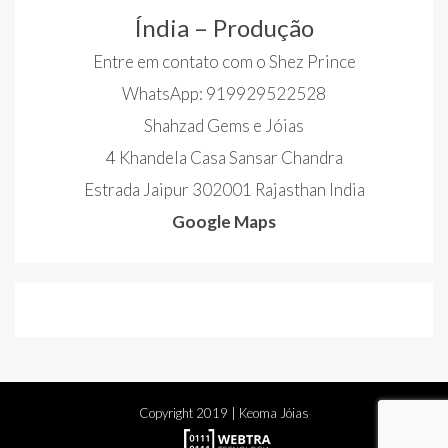
Índia – Produção
Entre em contato com o Shez Prince
WhatsApp: 919929522528
Shahzad Gems e Jóias
4 Khandela Casa Sansar Chandra
Estrada Jaipur 302001 Rajasthan India
Google Maps
Copyright
2019
| Keoma Jóias