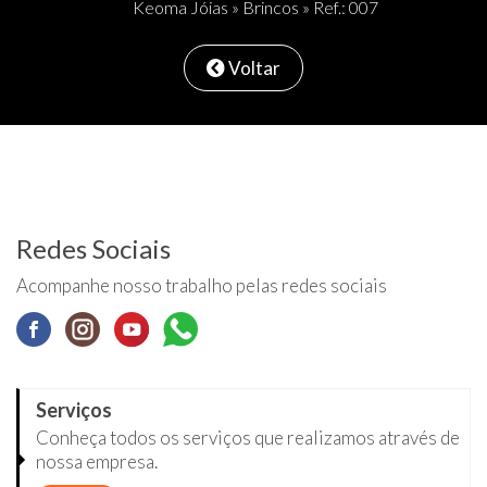
Keoma Jóias
»
Brincos
» Ref.: 007
Voltar
Redes Sociais
Acompanhe nosso trabalho pelas redes sociais
Serviços
Conheça todos os serviços que realizamos através de
nossa empresa.