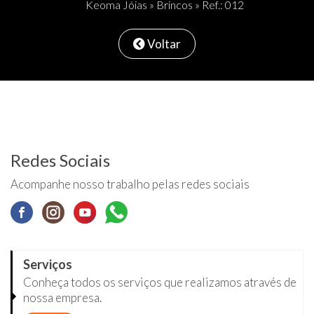
Keoma Jóias
»
Brincos
» Ref.: 012
Voltar
Redes Sociais
Acompanhe nosso trabalho pelas redes sociais
Serviços
Conheça todos os serviços que realizamos através de
nossa empresa.