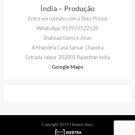
Índia – Produção
Entre em contato com o Shez Prince
WhatsApp: 919929522528
Shahzad Gems e Jóias
4 Khandela Casa Sansar Chandra
Estrada Jaipur 302001 Rajasthan India
Google Maps
Copyright
2019
| Keoma Jóias