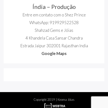
Índia – Produção
Entre em contato com o Shez Prince
WhatsApp: 919929522528
Shahzad Gems e Jóias
4 Khandela Casa Sansar Chandra
Estrada Jaipur 302001 Rajasthan India
Google Maps
Copyright
2019
| Keoma Jóias