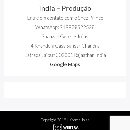
Índia – Produção
Entre em contato com o Shez Prince
WhatsApp: 919929522528
Shahzad Gems e Jóias
4 Khandela Casa Sansar Chandra
Estrada Jaipur 302001 Rajasthan India
Google Maps
Copyright
2019
| Keoma Jóias