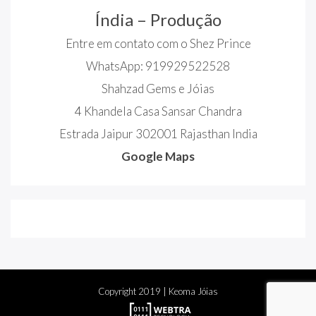
Índia – Produção
Entre em contato com o Shez Prince
WhatsApp: 919929522528
Shahzad Gems e Jóias
4 Khandela Casa Sansar Chandra
Estrada Jaipur 302001 Rajasthan India
Google Maps
Copyright
2019
| Keoma Jóias