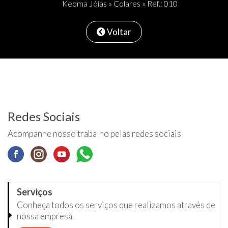
Keoma Jóias
»
Colares
» Ref.: 010
Voltar
Redes Sociais
Acompanhe nosso trabalho pelas redes sociais
Serviços
Conheça todos os serviços que realizamos através de
nossa empresa.