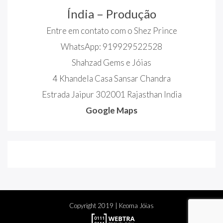
Índia – Produção
Entre em contato com o Shez Prince
WhatsApp: 919929522528
Shahzad Gems e Jóias
4 Khandela Casa Sansar Chandra
Estrada Jaipur 302001 Rajasthan India
Google Maps
Copyright
2019
| Keoma Jóias