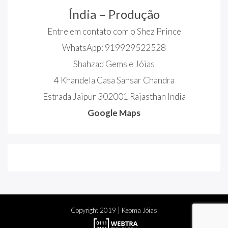
Índia – Produção
Entre em contato com o Shez Prince
WhatsApp: 919929522528
Shahzad Gems e Jóias
4 Khandela Casa Sansar Chandra
Estrada Jaipur 302001 Rajasthan India
Google Maps
Copyright
2019
| Keoma Jóias