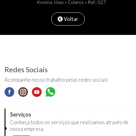
Keoma Jóias
»
Colares
» Ref.: 027
Voltar
Redes Sociais
Acompanhe nosso trabalho pelas redes sociais
Serviços
Conheça todos os serviços que realizamos através de
nossa empresa.