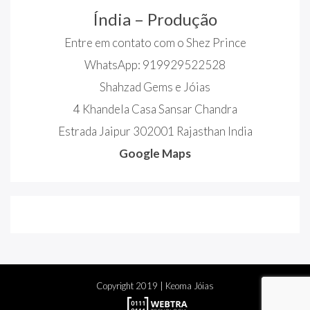
Índia – Produção
Entre em contato com o Shez Prince
WhatsApp: 919929522528
Shahzad Gems e Jóias
4 Khandela Casa Sansar Chandra
Estrada Jaipur 302001 Rajasthan India
Google Maps
Copyright
2019
| Keoma Jóias