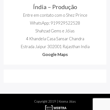
Índia – Produção
Entre em contato com o Shez Prince
WhatsApp: 919929522528
Shahzad Gems e Jóias
4 Khandela Casa Sansar Chandra
Estrada Jaipur 302001 Rajasthan India
Google Maps
Copyright
2019
| Keoma Jóias