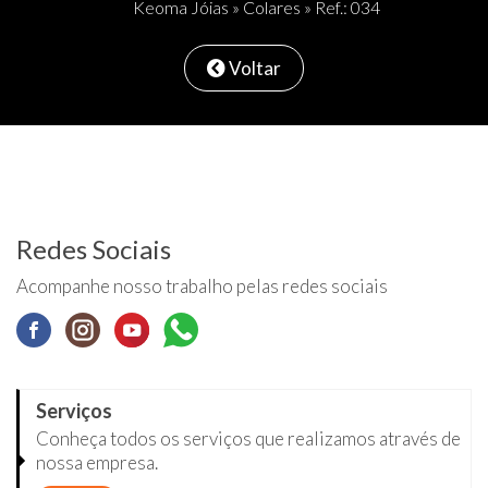
Keoma Jóias
»
Colares
» Ref.: 034
Voltar
Redes Sociais
Acompanhe nosso trabalho pelas redes sociais
Serviços
Conheça todos os serviços que realizamos através de
nossa empresa.