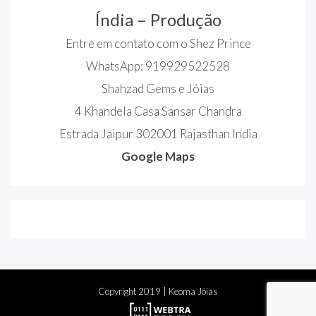
Índia – Produção
Entre em contato com o Shez Prince
WhatsApp: 919929522528
Shahzad Gems e Jóias
4 Khandela Casa Sansar Chandra
Estrada Jaipur 302001 Rajasthan India
Google Maps
Copyright
2019
| Keoma Jóias