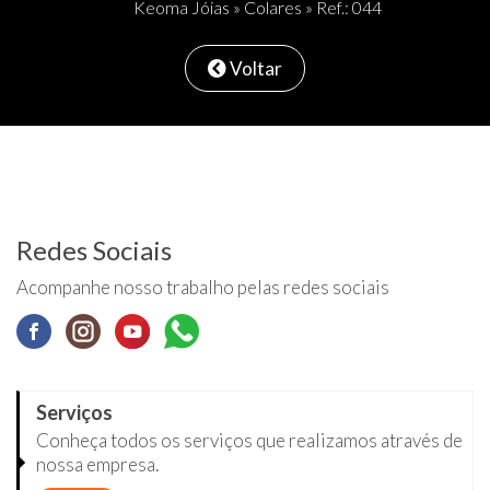
Keoma Jóias
»
Colares
» Ref.: 044
Voltar
Redes Sociais
Acompanhe nosso trabalho pelas redes sociais
Serviços
Conheça todos os serviços que realizamos através de
nossa empresa.