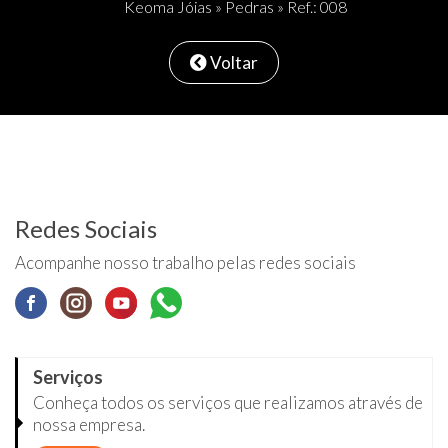
Keoma Jóias
»
Pedras
» Ref.: 008
Voltar
Redes Sociais
Acompanhe nosso trabalho pelas redes sociais
Serviços
Conheça todos os serviços que realizamos através de
nossa empresa.