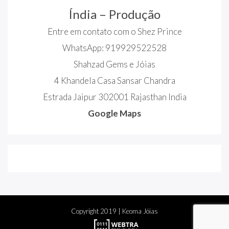
Índia – Produção
Entre em contato com o Shez Prince
WhatsApp: 919929522528
Shahzad Gems e Jóias
4 Khandela Casa Sansar Chandra
Estrada Jaipur 302001 Rajasthan India
Google Maps
Copyright
2019
| Keoma Jóias