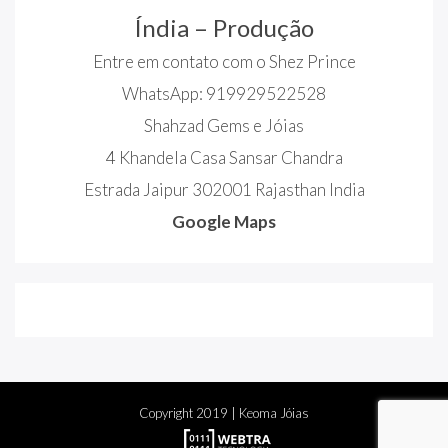
Índia – Produção
Entre em contato com o Shez Prince
WhatsApp: 919929522528
Shahzad Gems e Jóias
4 Khandela Casa Sansar Chandra
Estrada Jaipur 302001 Rajasthan India
Google Maps
Copyright
2019
| Keoma Jóias