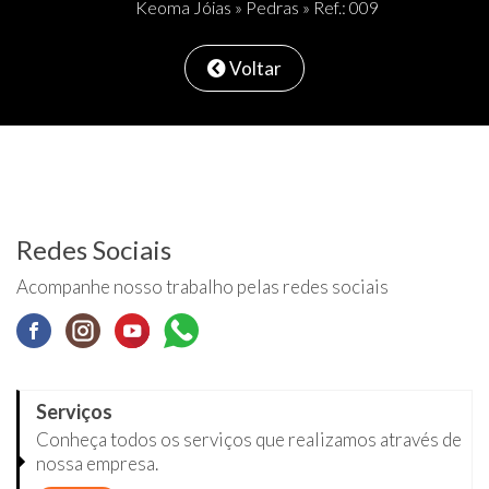
Keoma Jóias
»
Pedras
» Ref.: 009
Voltar
Redes Sociais
Acompanhe nosso trabalho pelas redes sociais
Serviços
Conheça todos os serviços que realizamos através de
nossa empresa.