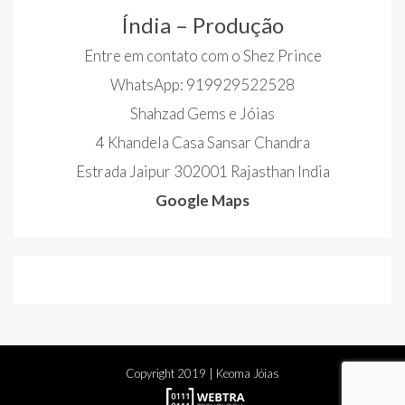
Índia – Produção
Entre em contato com o Shez Prince
WhatsApp: 919929522528
Shahzad Gems e Jóias
4 Khandela Casa Sansar Chandra
Estrada Jaipur 302001 Rajasthan India
Google Maps
Copyright
2019
| Keoma Jóias