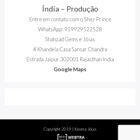
Índia – Produção
Entre em contato com o Shez Prince
WhatsApp: 919929522528
Shahzad Gems e Jóias
4 Khandela Casa Sansar Chandra
Estrada Jaipur 302001 Rajasthan India
Google Maps
Copyright
2019
| Keoma Jóias