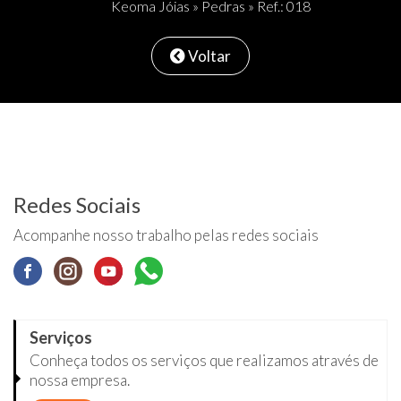
Keoma Jóias
»
Pedras
» Ref.: 018
Voltar
Redes Sociais
Acompanhe nosso trabalho pelas redes sociais
Serviços
Conheça todos os serviços que realizamos através de
nossa empresa.