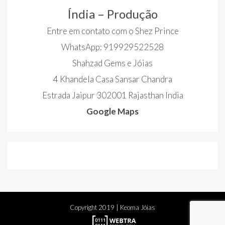
Índia – Produção
Entre em contato com o Shez Prince
WhatsApp: 919929522528
Shahzad Gems e Jóias
4 Khandela Casa Sansar Chandra
Estrada Jaipur 302001 Rajasthan India
Google Maps
Copyright
2019
| Keoma Jóias