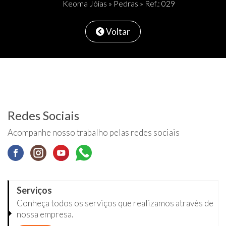
Keoma Jóias
»
Pedras
» Ref.: 029
Voltar
Redes Sociais
Acompanhe nosso trabalho pelas redes sociais
Serviços
Conheça todos os serviços que realizamos através de
nossa empresa.