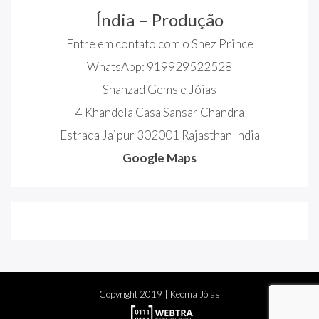
Índia – Produção
Entre em contato com o Shez Prince
WhatsApp: 919929522528
Shahzad Gems e Jóias
4 Khandela Casa Sansar Chandra
Estrada Jaipur 302001 Rajasthan India
Google Maps
Copyright
2019
| Keoma Jóias