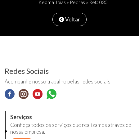
Keoma Jóias
»
Pedras
» Ref.: 030
Voltar
Redes Sociais
Acompanhe nosso trabalho pelas redes sociais
Serviços
Conheça todos os serviços que realizamos através de
nossa empresa.