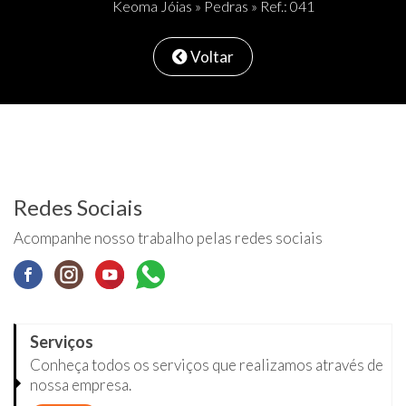
Keoma Jóias
»
Pedras
» Ref.: 041
Voltar
Redes Sociais
Acompanhe nosso trabalho pelas redes sociais
Serviços
Conheça todos os serviços que realizamos através de
nossa empresa.