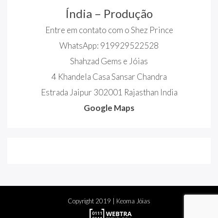
Índia – Produção
Entre em contato com o Shez Prince
WhatsApp: 919929522528
Shahzad Gems e Jóias
4 Khandela Casa Sansar Chandra
Estrada Jaipur 302001 Rajasthan India
Google Maps
Copyright
2019
| Keoma Jóias