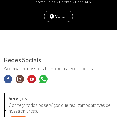
Keoma Jóias
»
Pedras
» Ref.: 046
Voltar
Redes Sociais
Acompanhe nosso trabalho pelas redes sociais
Serviços
Conheça todos os serviços que realizamos através de
nossa empresa.