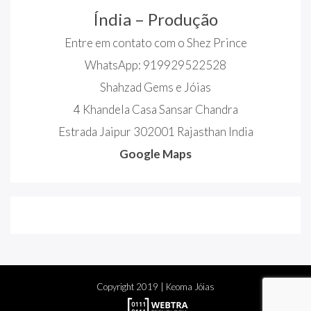
Índia – Produção
Entre em contato com o Shez Prince
WhatsApp: 919929522528
Shahzad Gems e Jóias
4 Khandela Casa Sansar Chandra
Estrada Jaipur 302001 Rajasthan India
Google Maps
Copyright
2019
| Keoma Jóias