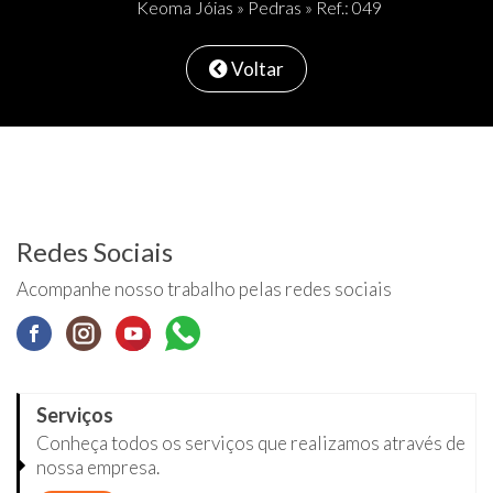
Keoma Jóias
»
Pedras
» Ref.: 049
Voltar
Redes Sociais
Acompanhe nosso trabalho pelas redes sociais
Serviços
Conheça todos os serviços que realizamos através de
nossa empresa.