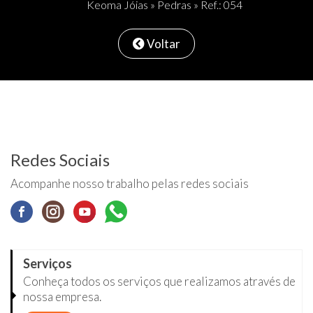
Keoma Jóias
»
Pedras
» Ref.: 054
Voltar
Redes Sociais
Acompanhe nosso trabalho pelas redes sociais
Serviços
Conheça todos os serviços que realizamos através de
nossa empresa.