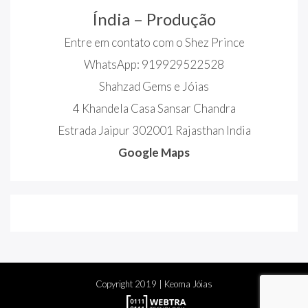
Índia – Produção
Entre em contato com o Shez Prince
WhatsApp: 919929522528
Shahzad Gems e Jóias
4 Khandela Casa Sansar Chandra
Estrada Jaipur 302001 Rajasthan India
Google Maps
Copyright
2019
| Keoma Jóias