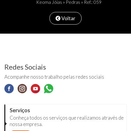
Keoma Jóias
»
Pedras
» Ref.: 059
Voltar
Redes Sociais
Acompanhe nosso trabalho pelas redes sociais
Serviços
Conheça todos os serviços que realizamos através de
nossa empresa.