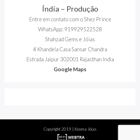
Índia – Produção
Entre em contato com o Shez Prince
WhatsApp: 919929522528
Shahzad Gems e Jóias
4 Khandela Casa Sansar Chandra
Estrada Jaipur 302001 Rajasthan India
Google Maps
Copyright
2019
| Keoma Jóias