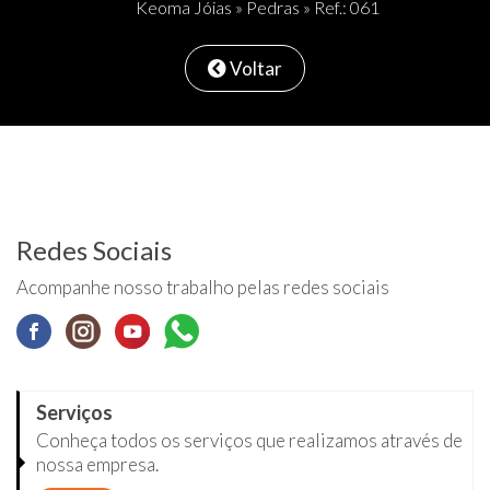
Keoma Jóias
»
Pedras
» Ref.: 061
Voltar
Redes Sociais
Acompanhe nosso trabalho pelas redes sociais
Serviços
Conheça todos os serviços que realizamos através de
nossa empresa.