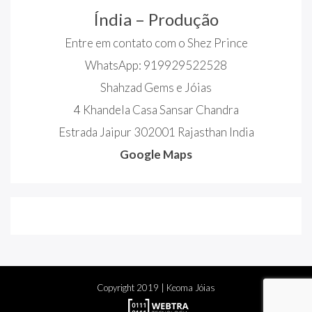
Índia – Produção
Entre em contato com o Shez Prince
WhatsApp: 919929522528
Shahzad Gems e Jóias
4 Khandela Casa Sansar Chandra
Estrada Jaipur 302001 Rajasthan India
Google Maps
Copyright
2019
| Keoma Jóias