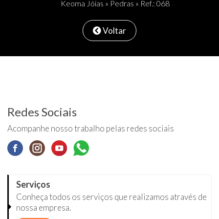
Keoma Jóias
»
Pedras
» Ref.: 068
Voltar
Redes Sociais
Acompanhe nosso trabalho pelas redes sociais
Serviços
Conheça todos os serviços que realizamos através de
nossa empresa.