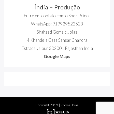
Índia – Produção
Entre em contato com o Shez Prince
WhatsApp: 919929522528
Shahzad Gems e Jóias
4 Khandela Casa Sansar Chandra
Estrada Jaipur 302001 Rajasthan India
Google Maps
Copyright
2019
| Keoma Jóias