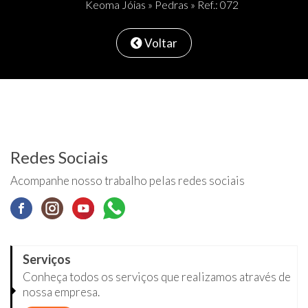
Keoma Jóias
»
Pedras
» Ref.: 072
Voltar
Redes Sociais
Acompanhe nosso trabalho pelas redes sociais
Serviços
Conheça todos os serviços que realizamos através de
nossa empresa.