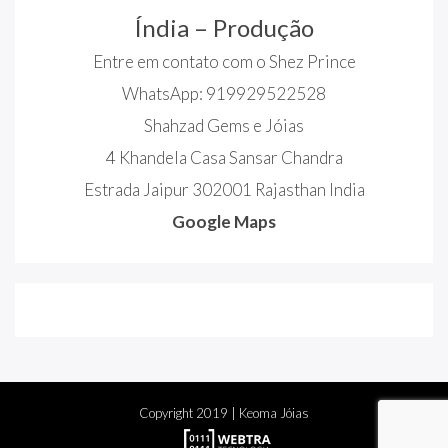
Índia – Produção
Entre em contato com o Shez Prince
WhatsApp: 919929522528
Shahzad Gems e Jóias
4 Khandela Casa Sansar Chandra
Estrada Jaipur 302001 Rajasthan India
Google Maps
Copyright
2019
| Keoma Jóias