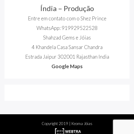
Índia – Produção
Entre em contato com o Shez Prince
WhatsApp: 919929522528
Shahzad Gems e Jóias
4 Khandela Casa Sansar Chandra
Estrada Jaipur 302001 Rajasthan India
Google Maps
Copyright
2019
| Keoma Jóias