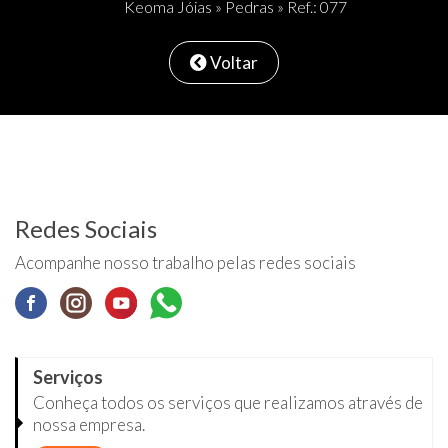
Keoma Jóias
»
Pedras
» Ref.: 077
Voltar
Redes Sociais
Acompanhe nosso trabalho pelas redes sociais
Serviços
Conheça todos os serviços que realizamos através de
nossa empresa.