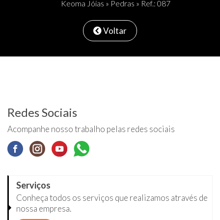
Keoma Jóias
»
Pedras
» Ref.: 087
Voltar
Redes Sociais
Acompanhe nosso trabalho pelas redes sociais
Serviços
Conheça todos os serviços que realizamos através de
nossa empresa.