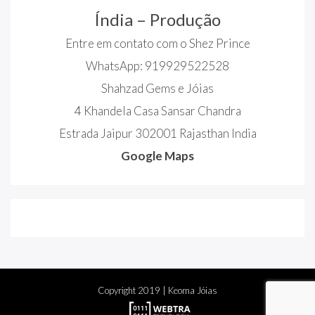
Índia – Produção
Entre em contato com o Shez Prince
WhatsApp: 919929522528
Shahzad Gems e Jóias
4 Khandela Casa Sansar Chandra
Estrada Jaipur 302001 Rajasthan India
Google Maps
Copyright
2019
| Keoma Jóias