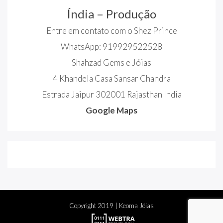
Índia – Produção
Entre em contato com o Shez Prince
WhatsApp: 919929522528
Shahzad Gems e Jóias
4 Khandela Casa Sansar Chandra
Estrada Jaipur 302001 Rajasthan India
Google Maps
Copyright
2019
| Keoma Jóias