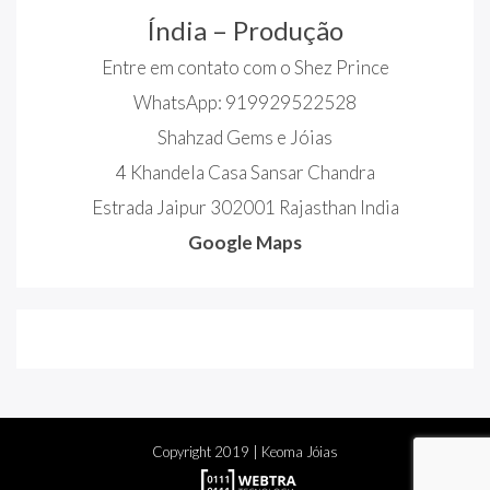
Índia – Produção
Entre em contato com o Shez Prince
WhatsApp: 919929522528
Shahzad Gems e Jóias
4 Khandela Casa Sansar Chandra
Estrada Jaipur 302001 Rajasthan India
Google Maps
Copyright
2019
| Keoma Jóias