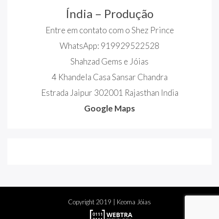
Índia – Produção
Entre em contato com o Shez Prince
WhatsApp: 919929522528
Shahzad Gems e Jóias
4 Khandela Casa Sansar Chandra
Estrada Jaipur 302001 Rajasthan India
Google Maps
Copyright
2019
| Keoma Jóias