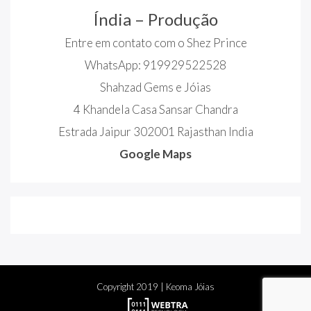
Índia – Produção
Entre em contato com o Shez Prince
WhatsApp: 919929522528
Shahzad Gems e Jóias
4 Khandela Casa Sansar Chandra
Estrada Jaipur 302001 Rajasthan India
Google Maps
Copyright
2019
| Keoma Jóias