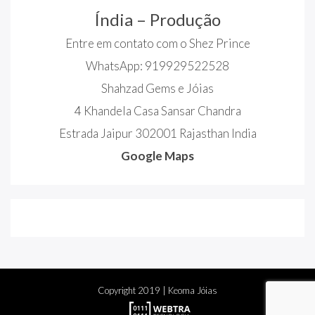
Índia – Produção
Entre em contato com o Shez Prince
WhatsApp: 919929522528
Shahzad Gems e Jóias
4 Khandela Casa Sansar Chandra
Estrada Jaipur 302001 Rajasthan India
Google Maps
Copyright
2019
| Keoma Jóias