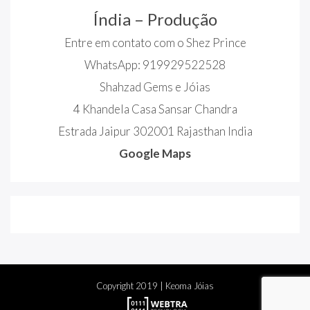
Índia – Produção
Entre em contato com o Shez Prince
WhatsApp: 919929522528
Shahzad Gems e Jóias
4 Khandela Casa Sansar Chandra
Estrada Jaipur 302001 Rajasthan India
Google Maps
Copyright
2019
| Keoma Jóias