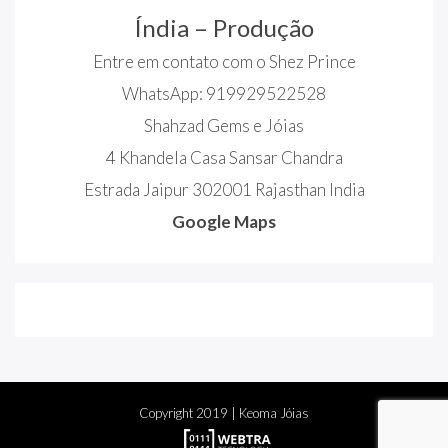
Índia – Produção
Entre em contato com o Shez Prince
WhatsApp: 919929522528
Shahzad Gems e Jóias
4 Khandela Casa Sansar Chandra
Estrada Jaipur 302001 Rajasthan India
Google Maps
Copyright
2019
| Keoma Jóias